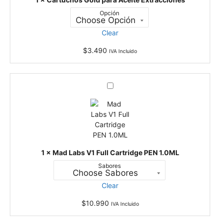
s
j
Opción
G
a
o
Clear
l
d
$
3.490
IVA Incluido
p
a
r
M
a
a
A
d
c
L
e
a
i
b
t
s
e
1
×
Mad Labs V1 Full Cartridge PEN 1.0ML
V
E
Sabores
1
x
F
t
Clear
u
r
l
a
$
10.990
IVA Incluido
l
c