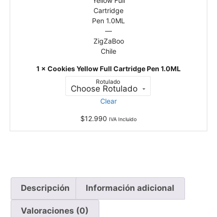
k
0
i
.
e
5
s
m
Y
l
e
-
l
1
1
×
Cookies Yellow Full Cartridge Pen 1.0ML
l
m
Rotulado
o
l
w
Clear
F
u
$
12.990
IVA Incluido
l
l
C
a
r
t
r
Descripción
Información adicional
i
d
Valoraciones (0)
g