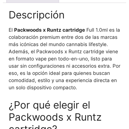
e
Descripción
P
e
n
El
Packwoods x Runtz cartridge
Full 1.0ml es la
1
.
colaboración premium entre dos de las marcas
0
más icónicas del mundo cannabis lifestyle.
M
Además, el Packwoods x Runtz cartridge viene
L
en formato vape pen todo-en-uno, listo para
usar sin configuraciones ni accesorios extra. Por
eso, es la opción ideal para quienes buscan
comodidad, estilo y una experiencia directa en
un solo dispositivo compacto.
¿Por qué elegir el
Packwoods x Runtz
cartridge?