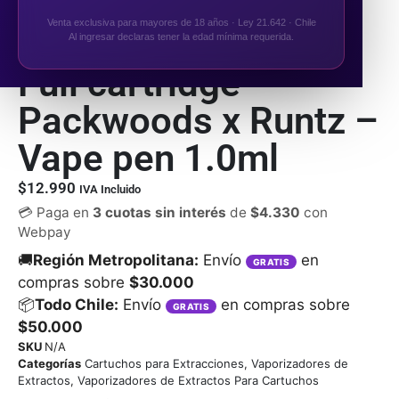
Venta exclusiva para mayores de 18 años · Ley 21.642 · Chile
Al ingresar declaras tener la edad mínima requerida.
Full cartridge
Packwoods x Runtz –
Vape pen 1.0ml
$
12.990
IVA Incluido
💳 Paga en
3 cuotas sin interés
de
$
4.330
con
Webpay
🚚
Región Metropolitana:
Envío
en
GRATIS
compras sobre
$30.000
📦
Todo Chile:
Envío
en compras sobre
GRATIS
$50.000
SKU
N/A
Categorías
Cartuchos para Extracciones
,
Vaporizadores de
Extractos
,
Vaporizadores de Extractos Para Cartuchos