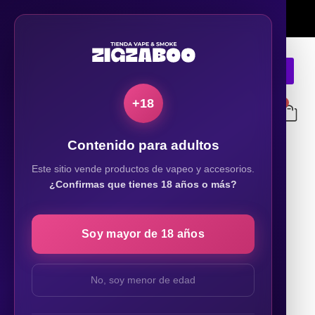
Ver comunas
🚚
Envío
en RM sobre
$30.000
GRATIS
📦
Todo Chile sobre
$50.000
+18
0
Contenido para adultos
Este sitio vende productos de vapeo y accesorios.
¿Confirmas que tienes 18 años o más?
🔍
Soy mayor de 18 años
No, soy menor de edad