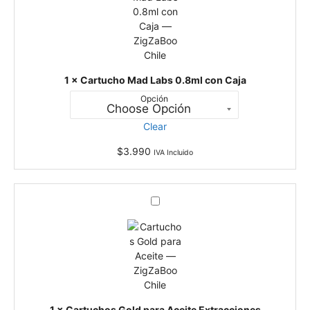
t
u
c
h
o
M
1
×
Cartucho Mad Labs 0.8ml con Caja
a
Opción
d
L
Clear
a
b
$
3.990
IVA Incluido
s
0
.
C
8
a
m
r
l
t
c
u
o
c
n
h
C
o
a
1
×
Cartuchos Gold para Aceite Extracciones