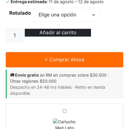
✓
Entrega estimada:
11 de agosto – 12 de agosto
Rotulado
Añadir al carrito
⚡ Comprar Ahora
🚚 Envío gratis
en RM en compras sobre $30.000 ·
Otras regiones $50.000
Despacho en 24-48 hrs hábiles · Retiro en tienda
disponible
C
a
r