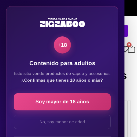
Ver comunas
🚚
Envío
GRATIS
en RM sobre
$30.000
📦
Todo Chile sobre
$50.000
+18
0
Contenido para adultos
Vaporizadores y cigarros
Este sitio vende productos de vapeo y accesorios.
¿Confirmas que tienes 18 años o más?
electrónicos
Soy mayor de 18 años
No, soy menor de edad