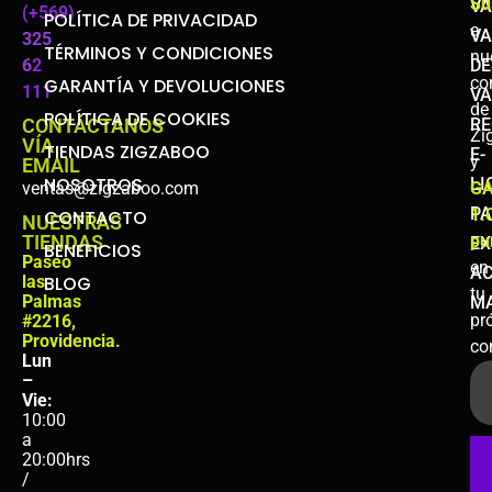
Su
VA
(+569)
POLÍTICA DE PRIVACIDAD
a
VA
325
TÉRMINOS Y CONDICIONES
nu
6
2
DE
co
GARANTÍA Y DEVOLUCIONES
111
VA
de
POLÍTICA DE COOKIES
CONTÁCTANOS
R
Zi
VÍA
TIENDAS ZIGZABOO
E-
y
EMAIL
NOSOTROS
LI
ventas@zigzaboo.com
G
PA
1.
CONTACTO
NUESTRAS
TIENDAS
pu
EX
BENEFICIOS
Paseo
en
A
las
BLOG
tu
Palmas
MA
pr
#2216,
Providencia.
co
Lun
–
Vie:
10:00
a
20:00hrs
/