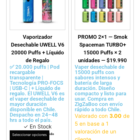
VER DETALLES
VER DETALLES
Vaporizador
PROMO 2×1 — Smok
Desechable UWELL V6
Spaceman TURBO+
20000 Puffs + Líquido
15000 Puffs × 2
de Regalo
unidades — $19.990
✅ 20.000 puffs | Pod
Vaper desechable de
recargable
15000 puffs con
transparente |
sabores intensos y
Tecnología PRO-FOCS
batería de larga
| USB-C | + Líquido de
duración. Diseño
regalo. El UWELL V6 es
compacto y listo para
el vaper desechable de
usar. Compra en
mayor duración
ZigZaBoo con envío
disponible en Chile.
rápido a todo Chile.
Despacho en 24–48
Valorado con
3.00
de
hrs a todo el país.
5 en base a
1
✓ En Stock
valoración de un
$
24.990
IVA Incluido
Seleccionar opciones
cliente