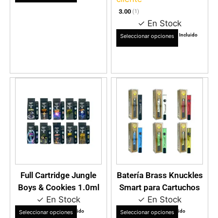
3.00
(1)
✓ En Stock
$
28.990
$
19.990
IVA Incluido
Seleccionar opciones
VER DETALLES
VER DETALLES
Full Cartridge Jungle
Batería Brass Knuckles
Boys & Cookies 1.0ml
Smart para Cartuchos
✓ En Stock
✓ En Stock
$
12.990
$
14.990
IVA Incluido
IVA Incluido
Seleccionar opciones
Seleccionar opciones