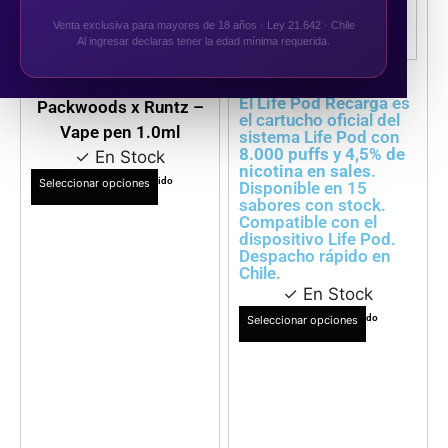
Venta exclusiva para mayores de 18 años · Ley 21.642 · Chile
VER DETALLES
VER DETALLES
Al ingresar declaras tener la edad mínima requerida.
Full cartridge
Life Pod Recarga
El
Life Pod Recarga
es
Packwoods x Runtz –
el cartucho oficial del
Vape pen 1.0ml
sistema Life Pod con
8.000 puffs
y
4,5% de
✓ En Stock
nicotina en sales
.
$
12.990
IVA Incluido
Seleccionar opciones
Disponible en 15
sabores con stock.
Compatible con el
dispositivo Life Pod.
Despacho rápido en
Chile.
✓ En Stock
$
9.990
IVA Incluido
Seleccionar opciones