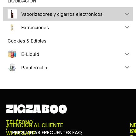
LIQUIDACIÓN
Vaporizadores y cigarros electrónicos
Extracciones
Cookies & Edibles
E-Liquid
Parafernalia
TELÉFONO
ATENCIÓN AL CLIENTE
N
N
/
C
M
PREGUNTAS FRECUENTES FAQ
WHATSAPP